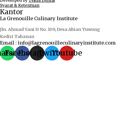
Developed by
Teksa Digital
Syarat & Ketentuan
Kantor
La Grenouille Culinary Institute
Jln. Ahmad Yani II No. 109, Desa Abian Tuwung
Kediri Tabanan
Email : info@lagrenouilleculinaryinstitute.com
atsapp
Facebook
Instagram
Twitter
Youtube