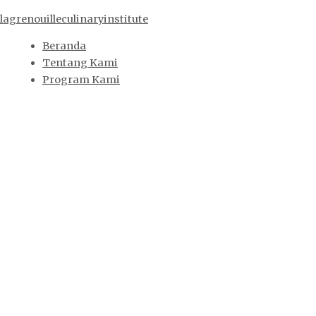
Lewati
Menu
Menu
Menu
Menu
Cari
lagrenouilleculinaryinstitute
ke
untuk:
konten
Beranda
Tentang Kami
Program Kami