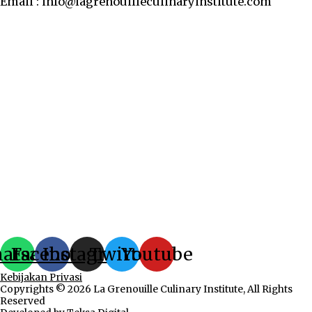
Email : info@lagrenouilleculinaryinstitute.com
atsapp
Facebook
Instagram
Twitter
Youtube
Kebijakan Privasi
Copyrights © 2026 La Grenouille Culinary Institute, All Rights
Reserved